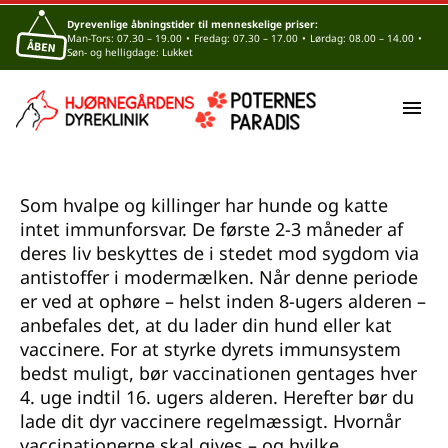
Dyrevenlige åbningstider til menneskelige priser:
Man-Tors: 07.30 – 19.00
•
Fredag: 07.30 – 17.00
•
Lørdag: 08.00 – 14.00
•
Søn- og helligdage: Lukket
Vaccination af katte og
hunde
Skrevet den
1. august 2024
Som hvalpe og killinger har hunde og katte
intet immunforsvar. De første 2-3 måneder af
deres liv beskyttes de i stedet mod sygdom via
antistoffer i modermælken. Når denne periode
er ved at ophøre – helst inden 8-ugers alderen –
anbefales det, at du lader din hund eller kat
vaccinere. For at styrke dyrets immunsystem
bedst muligt, bør vaccinationen gentages hver
4. uge indtil 16. ugers alderen. Herefter bør du
lade dit dyr vaccinere regelmæssigt. Hvornår
vaccinationerne skal gives – og hvilke