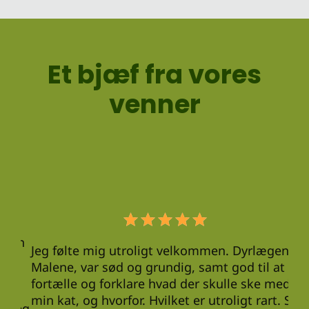
Et bjæf fra vores
venner
Min
var
e
var
gen
ble
Jeg følte mig utroligt velkommen. Dyrlægen,
meg
Malene, var sød og grundig, samt god til at
ble
fortælle og forklare hvad der skulle ske med
ske
min kat, og hvorfor. Hvilket er utroligt rart. Så
 jeg
Per