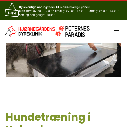
Dyrevenlige åbningstider til menneskelige priser:
Man-Tors: 07.30 – 19.00
•
Fredag: 07.30 – 17.00
•
Lørdag: 08.00 – 14.00
•
Søn- og helligdage: Lukket
Hundetræning i