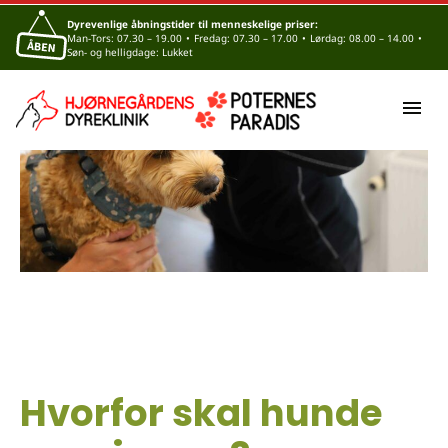
Dyrevenlige åbningstider til menneskelige priser:
Man-Tors: 07.30 – 19.00
•
Fredag: 07.30 – 17.00
•
Lørdag: 08.00 – 14.00
•
Søn- og helligdage: Lukket
Hvorfor skal hunde