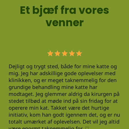
Et bjæf fra vores
venner
til
 år.
Dejligt og trygt sted, både for mine katte og
art
mig. Jeg har adskillige gode oplevelser med
klinikken, og er meget taknemmelig for den
Fre
r
grundige behandling mine katte har
Vi 
modtaget. Jeg glemmer aldrig da kirurgen på
Hos
 at
stedet tilbød at møde ind på sin fridag for at
og 
operere min kat. Takket være det hurtige
vi 
initiativ, kom han godt igennem det, og er nu
totalt umærket af oplevelsen. Det vil jeg altid
g
være enormt taknemmelig for. ♡