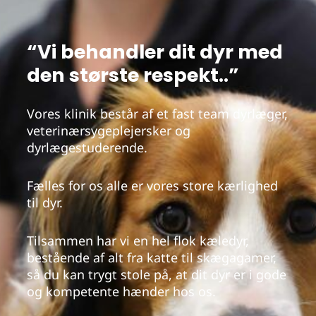
“Vi behandler dit dyr med
den største respekt..”
Vores klinik består af et fast team dyrlæger,
veterinærsygeplejersker og
dyrlægestuderende.
Fælles for os alle er vores store kærlighed
til dyr.
Tilsammen har vi en hel flok kæledyr,
bestående af alt fra katte til skægagamer,
så du kan trygt stole på, at dit dyr er i gode
og kompetente hænder hos os.