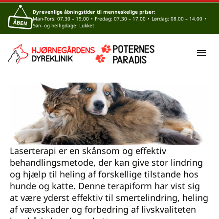
Dyrevenlige åbningstider til menneskelige priser:
Man-Tors: 07.30 – 19.00
•
Fredag: 07.30 – 17.00
•
Lørdag: 08.00 – 14.00
•
Søn- og helligdage: Lukket
Laserterapi til hunde og
katte
Skrevet den
6. november 2023
Laserterapi er en skånsom og effektiv
behandlingsmetode, der kan give stor lindring
og hjælp til heling af forskellige tilstande hos
hunde og katte. Denne terapiform har vist sig
at være yderst effektiv til smertelindring, heling
af vævsskader og forbedring af livskvaliteten